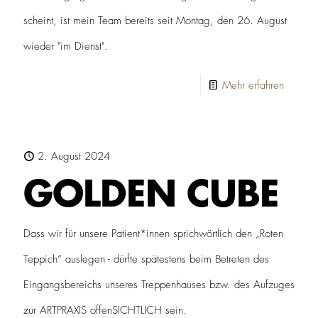
scheint, ist mein Team bereits seit Montag, den 26. August
wieder "im Dienst".
-
Mehr erfahren
Der
COUN
läuft…
2. August 2024
GOLDEN CUBE
Dass wir für unsere Patient*innen sprichwörtlich den „Roten
Teppich“ auslegen - dürfte spätestens beim Betreten des
Eingangsbereichs unseres Treppenhauses bzw. des Aufzuges
zur ARTPRAXIS offenSICHTLICH sein.