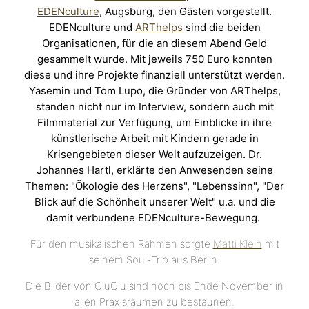
EDENculture
, Augsburg, den Gästen vorgestellt.
EDENculture und
ARThelps
sind die beiden
Organisationen, für die an diesem Abend Geld
gesammelt wurde. Mit jeweils 750 Euro konnten
diese und ihre Projekte finanziell unterstützt werden.
Yasemin und Tom Lupo, die Gründer von ARThelps,
standen nicht nur im Interview, sondern auch mit
Filmmaterial zur Verfügung, um Einblicke in ihre
künstlerische Arbeit mit Kindern gerade in
Krisengebieten dieser Welt aufzuzeigen. Dr.
Johannes Hartl, erklärte den Anwesenden seine
Themen: "Ökologie des Herzens", "Lebenssinn", "Der
Blick auf die Schönheit unserer Welt" u.a. und die
damit verbundene EDENculture-Bewegung.
Für den musikalischen Rahmen sorgte
Matti Klein
mit
seinem Soul-Trio aus Berlin.
Die Bilder von CiuCiu sind noch bis Ende November in
allen Praxisräumen zu bestaunen.