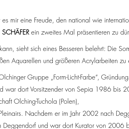
 es mir eine Freude, den national wie internati
 SCHÄFER
ein zweites Mal präsentieren zu dür
ann, sieht sich eines Besseren belehrt: Die 
oßen Aquarellen und größeren Acrylarbeiten zu e
 Olchinger Gruppe „Form-Licht-Farbe“, Gründung
nd war dort Vorsitzender von Sepia 1986 bis 2
haft Olching-Tuchola (Polen),
Pleinairs. Nachdem er im Jahr 2002 nach Deggend
n Deggendorf und war dort Kurator von 2006 bi