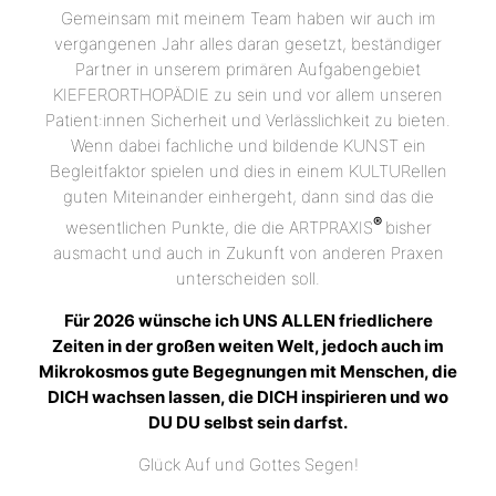
Gemeinsam mit meinem Team haben wir auch im
vergangenen Jahr alles daran gesetzt, beständiger
Partner in unserem primären Aufgabengebiet
KIEFERORTHOPÄDIE zu sein und vor allem unseren
Patient:innen Sicherheit und Verlässlichkeit zu bieten.
Wenn dabei fachliche und bildende KUNST ein
Begleitfaktor spielen und dies in einem KULTURellen
guten Miteinander einhergeht, dann sind das die
®
wesentlichen Punkte, die die ARTPRAXIS
bisher
ausmacht und auch in Zukunft von anderen Praxen
unterscheiden soll.
Für 2026 wünsche ich UNS ALLEN friedlichere
Zeiten in der großen weiten Welt, jedoch auch im
Mikrokosmos gute Begegnungen mit Menschen, die
DICH wachsen lassen, die DICH inspirieren und wo
DU DU selbst sein darfst.
Glück Auf und Gottes Segen!