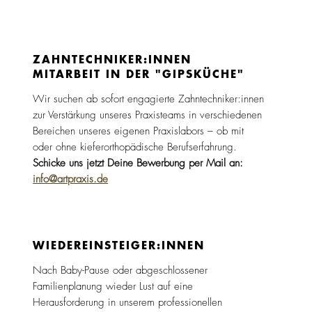
ZAHN­TECH­NIKER:INNEN
MITARBEIT IN DER "GIPSKÜCHE"
Wir suchen ab sofort engagierte Zahntechniker:innen
zur Verstärkung unseres Praxisteams in verschiedenen
Bereichen unseres eigenen Praxislabors – ob mit
oder ohne kieferorthopädische Berufserfahrung.
Schicke uns jetzt Deine Bewerbung per Mail an:
info@artpraxis.de
WIEDER­EIN­STEI­GER:­INNEN
Nach Baby-Pause oder abgeschlossener
Familienplanung wieder Lust auf eine
Herausforderung in unserem professionellen