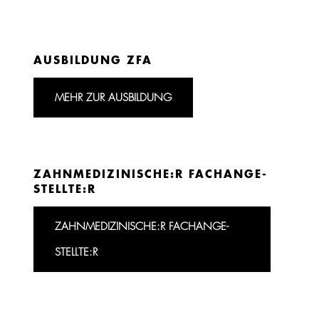
AUS­BILDUNG ZFA
MEHR ZUR AUSBILDUNG
ZAHN­ME­DI­ZI­NISCHE:­R FACH­AN­GE­
STELLTE:R
ZAHN­ME­DI­ZI­NISCHE:­R FACH­AN­GE­
STELLTE:R