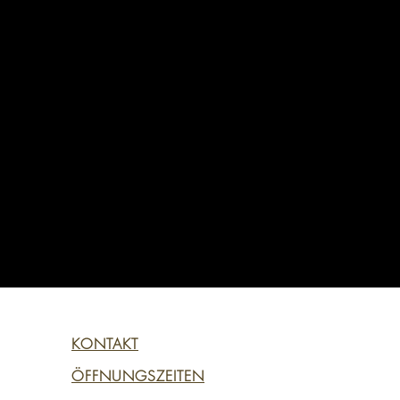
JETZT BEWERBEN
INFO@ARTPRAXIS.DE
Wir freuen uns auf Deine ausführliche Bewerbung unter
info@artpraxis.de
an Hildrun Rausch-Butuci.
KONTAKT
ÖFFNUNGSZEITEN