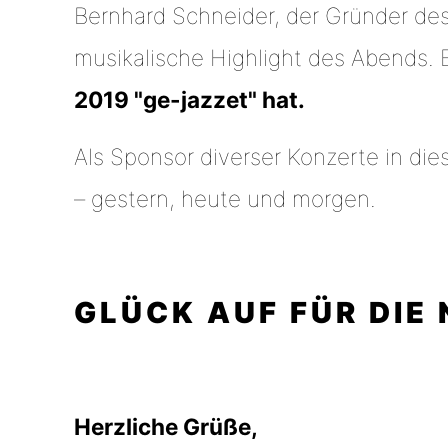
Bernhard Schneider, der Gründer de
musikalische Highlight des Abends. 
2019 "ge-jazzet" hat.
Als Sponsor diverser Konzerte in die
– gestern, heute und morgen.
GLÜCK AUF FÜR DIE
Herzliche Grüße,