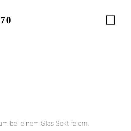
970
m bei einem Glas Sekt feiern.