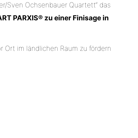
der/Sven Ochsenbauer Quartett“ das
ART PARXIS® zu einer Finisage in
r Ort im ländlichen Raum zu fördern