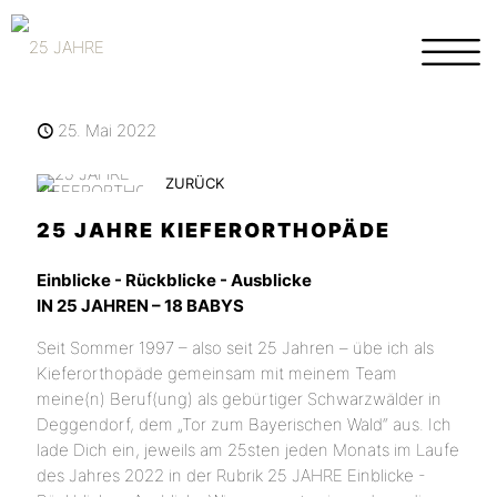
25. Mai 2022
ZURÜCK
25 JAHRE KIEFERORTHOPÄDE
Einblicke - Rückblicke - Ausblicke
IN 25 JAHREN – 18 BABYS
Seit Sommer 1997 – also seit 25 Jahren – übe ich als
Kieferorthopäde gemeinsam mit meinem Team
meine(n) Beruf(ung) als gebürtiger Schwarzwälder in
Deggendorf, dem „Tor zum Bayerischen Wald“ aus. Ich
lade Dich ein, jeweils am 25sten jeden Monats im Laufe
des Jahres 2022 in der Rubrik 25 JAHRE Einblicke -